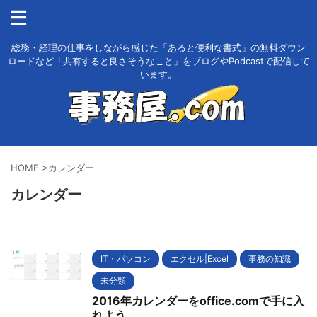
総務・経理の仕事をしながら感じた「あると便利な書式」の無料ダウン
ロードなど「共有すると良さそうなこと」をブログやPodcastで配信して
います。
HOME
>
カレンダー
カレンダー
IT・パソコン
エクセル|Excel
事務の知識
未分類
2016年カレンダーをoffice.comで手に入
れよう