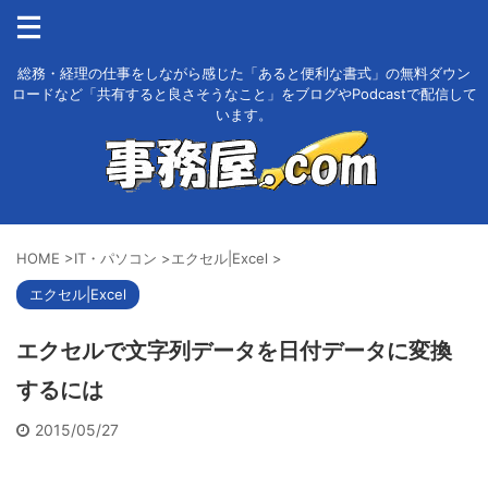
総務・経理の仕事をしながら感じた「あると便利な書式」の無料ダウン
ロードなど「共有すると良さそうなこと」をブログやPodcastで配信して
います。
HOME
>
IT・パソコン
>
エクセル|Excel
>
エクセル|Excel
エクセルで文字列データを日付データに変換
するには
2015/05/27