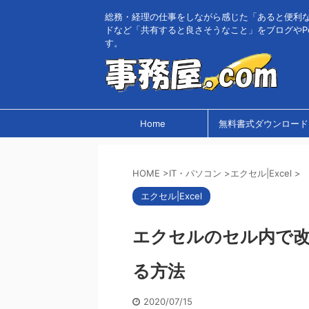
総務・経理の仕事をしながら感じた「あると便利
ドなど「共有すると良さそうなこと」をブログやPo
す。
Home
無料書式ダウンロード
HOME
>
IT・パソコン
>
エクセル|Excel
>
エクセル|Excel
エクセルのセル内で
る方法
2020/07/15