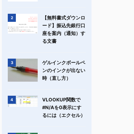
【無料書式ダウンロ
2
ード】振込先銀行口
座を案内（通知）す
る文書
ゲルインクボールペ
3
ンのインクが出ない
時（直し方）
VLOOKUP関数で
4
#N/Aを0表示にす
るには（エクセル）