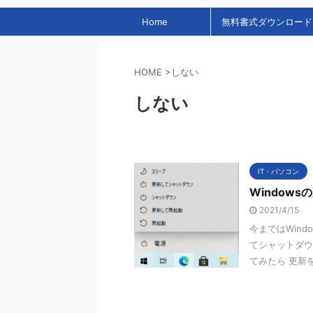
Home
無料書式ダウンロード
HOME
>
しない
しない
IT・パソコン
Window
2021/4/15
今まではWin
てシャットダウ
てみたら 更新を