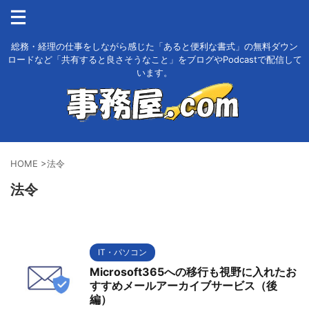
総務・経理の仕事をしながら感じた「あると便利な書式」の無料ダウン
ロードなど「共有すると良さそうなこと」をブログやPodcastで配信して
います。
HOME
>
法令
法令
IT・パソコン
Microsoft365への移行も視野に入れたお
すすめメールアーカイブサービス（後
編）