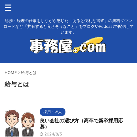
総務・経理の仕事をしながら感じた「あると便利な書式」の無料ダウン
ロードなど「共有すると良さそうなこと」をブログやPodcastで配信して
います。
HOME
>
給与とは
給与とは
採用・求人
良い会社の選び方（高卒で新卒採用応
募）
2024/8/5