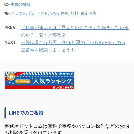
-
事務の知識
-
クラウド
,
会計ソフト
,
安い
,
弥生
,
無料
,
確定申告
PREV
「仕事が速い人は「見えないところ」で何をしている
のか？」著：木部智之
NEXT
一等は現金５万円！2016年夏の「かもめ〜る」の当
選番号を確認しましょう！
LINEでのご相談
事務屋ドットコムは無料で事務やパソコン操作などのお悩
み相談を受け付けています。