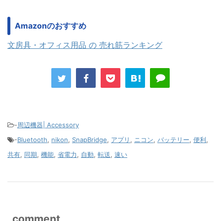
Amazonのおすすめ
文房具・オフィス用品 の 売れ筋ランキング
-
周辺機器| Accessory
-
Bluetooth
,
nikon
,
SnapBridge
,
アプリ
,
ニコン
,
バッテリー
,
便利
,
共有
,
同期
,
機能
,
省電力
,
自動
,
転送
,
速い
comment