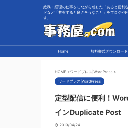
総務・経理の仕事をしながら感じた「あると便利
ドなど「共有すると良さそうなこと」をブログやPo
す。
Home
無料書式ダウンロード
HOME
>
ワードプレス|WordPress
>
ワードプレス|WordPress
定型配信に便利！Wor
インDuplicate Post
2019/04/24