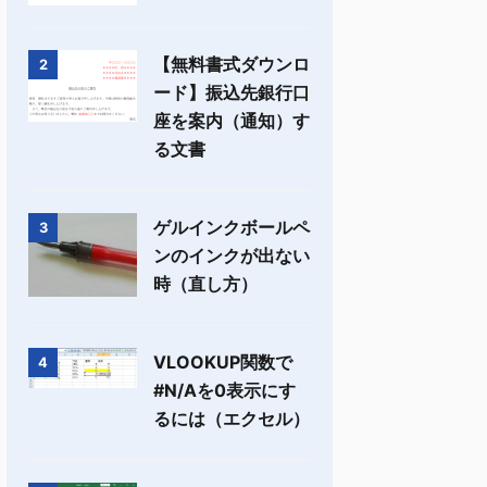
【無料書式ダウンロ
2
ード】振込先銀行口
座を案内（通知）す
る文書
ゲルインクボールペ
3
ンのインクが出ない
時（直し方）
VLOOKUP関数で
4
#N/Aを0表示にす
るには（エクセル）