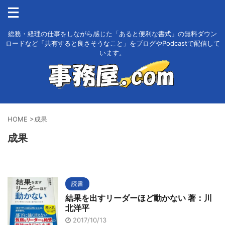
総務・経理の仕事をしながら感じた「あると便利な書式」の無料ダウン
ロードなど「共有すると良さそうなこと」をブログやPodcastで配信して
います。
HOME
>
成果
成果
読書
結果を出すリーダーほど動かない 著：川
北洋平
2017/10/13