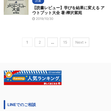
読書
【読書レビュー】学びを結果に変える ア
ウトプット大全 著:樺沢紫苑
2019/10/30
1
2
…
15
Next »
LINEでのご相談