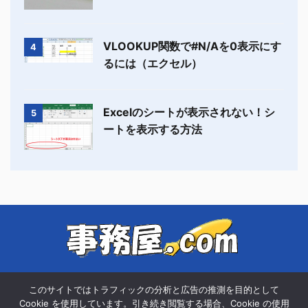
VLOOKUP関数で#N/Aを0表示にす
4
るには（エクセル）
Excelのシートが表示されない！シ
5
ートを表示する方法
総務・経理の仕事をしながら感じた「あると便利な書式」の無料ダウンロー
このサイトではトラフィックの分析と広告の推測を目的として
ドなど「共有すると良さそうなこと」をブログやPodcastで配信しています。
Cookie を使用しています。引き続き閲覧する場合、Cookie の使用