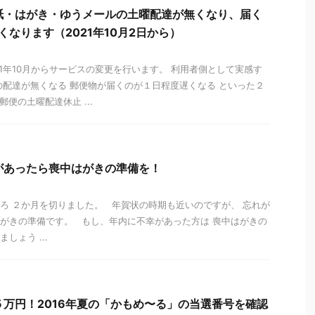
紙・はがき・ゆうメールの土曜配達が無くなり、届く
くなります（2021年10月2日から）
21年10月からサービスの変更を行います。 利用者側として実感す
の配達が無くなる 郵便物が届くのが１日程度遅くなる といった２
便の土曜配達休止 ...
があったら喪中はがきの準備を！
ろ ２か月を切りました。 年賀状の時期も近いのですが、 忘れが
がきの準備です。 もし、年内に不幸があった方は 喪中はがきの
しょう ...
５万円！2016年夏の「かもめ〜る」の当選番号を確認