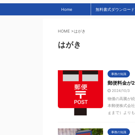
Home
無料書式ダウンロード
HOME
>
はがき
はがき
事務の知識
郵便料金が2
2024/10/3
物価の高騰が続
本郵便株式会社
ｇまで）よりも高
事務の知識