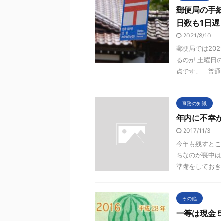
郵便局の手
日数も1日遅
2021/8/10
郵便局では20
るのが 土曜日
点です。 普通郵
事務の知識
年内に不幸
2017/11/3
今年も残すとこ
ちなのが喪中は
準備をしておきま
その他
一等は現金