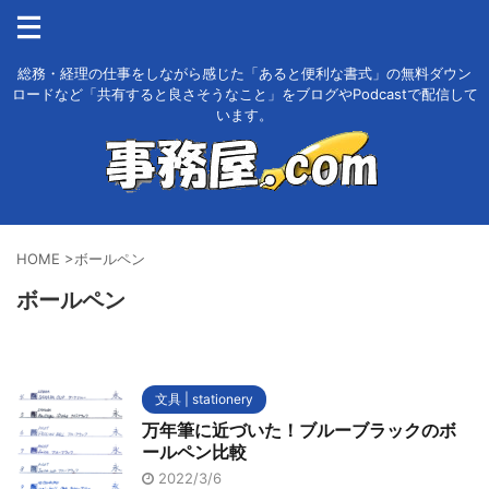
総務・経理の仕事をしながら感じた「あると便利な書式」の無料ダウン
ロードなど「共有すると良さそうなこと」をブログやPodcastで配信して
います。
HOME
>
ボールペン
ボールペン
文具 | stationery
万年筆に近づいた！ブルーブラックのボ
ールペン比較
2022/3/6