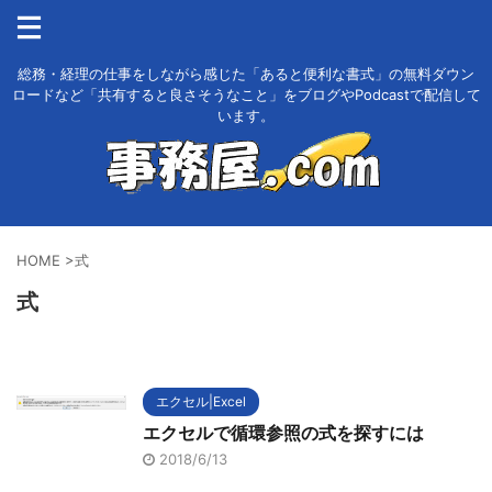
総務・経理の仕事をしながら感じた「あると便利な書式」の無料ダウン
ロードなど「共有すると良さそうなこと」をブログやPodcastで配信して
います。
HOME
>
式
式
エクセル|Excel
エクセルで循環参照の式を探すには
2018/6/13