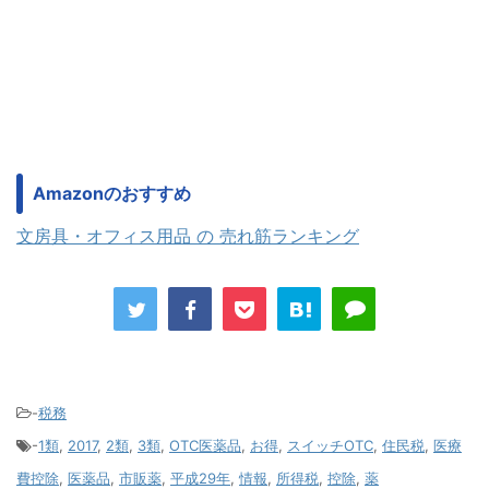
Amazonのおすすめ
文房具・オフィス用品 の 売れ筋ランキング
-
税務
-
1類
,
2017
,
2類
,
3類
,
OTC医薬品
,
お得
,
スイッチOTC
,
住民税
,
医療
費控除
,
医薬品
,
市販薬
,
平成29年
,
情報
,
所得税
,
控除
,
薬