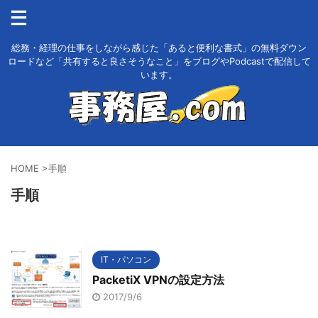
総務・経理の仕事をしながら感じた「あると便利な書式」の無料ダウン
ロードなど「共有すると良さそうなこと」をブログやPodcastで配信して
います。
HOME
>
手順
手順
IT・パソコン
PacketiX VPNの設定方法
2017/9/6